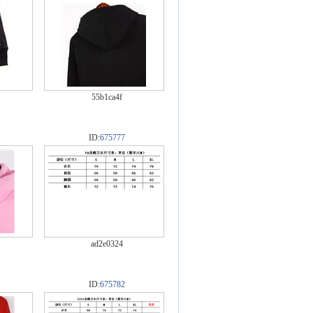
55b1ca4f
ID:
675777
ad2e0324
ID:
675782