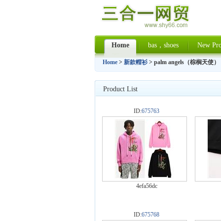
Home
bas，shoes
New Pro
Home
>
新款帽衫
> palm angels（棕榈天使）
Product List
ID:
675763
4efa56dc
ID:
675768