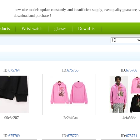
new nice models update constantly, and in sufficient supply, even quality guarantee,
download and purchase！
ducts
Wrist watch
glasses
DownList
ID:
675764
ID:
675765
ID:
675766
00c8c207
2e2b49aa
4efa56dc
ID:
675769
ID:
675770
ID:
675771