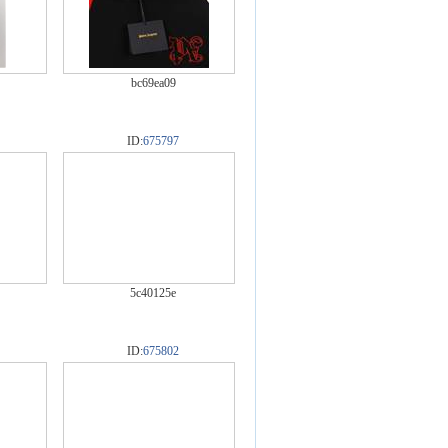
bc69ea09
ID:
675797
5c40125e
ID:
675802