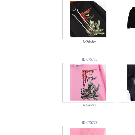
8e2dedcc
ID:
675773
639a5f1e
ID:
675778