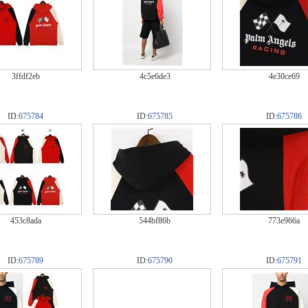
3ffdf2eb
4c5e6de3
4e30ce69
ID:
675784
ID:
675785
ID:
675786
453c8ada
544bf86b
773e966a
ID:
675789
ID:
675790
ID:
675791