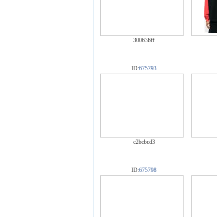
300636ff
ID:
675793
c2bcbcd3
ID:
675798