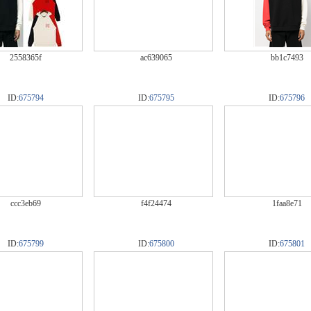
2558365f
ac639065
bb1c7493
ID:
675794
ID:
675795
ID:
675796
ccc3eb69
f4f24474
1faa8e71
ID:
675799
ID:
675800
ID:
675801