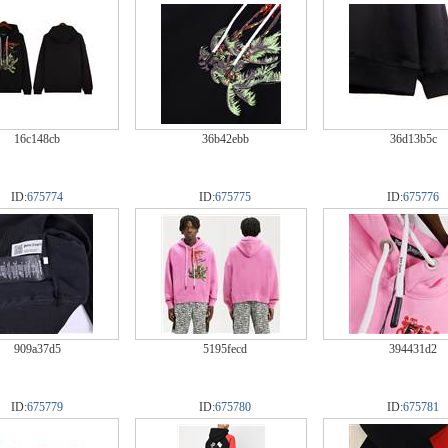
16c148cb
36b42ebb
36d13b5c
ID:
675774
ID:
675775
ID:
675776
909a37d5
5195fecd
394431d2
ID:
675779
ID:
675780
ID:
675781