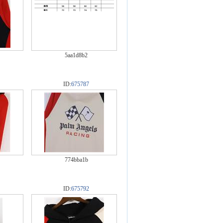
5aa1d8b2
ID:
675787
774bba1b
ID:
675792