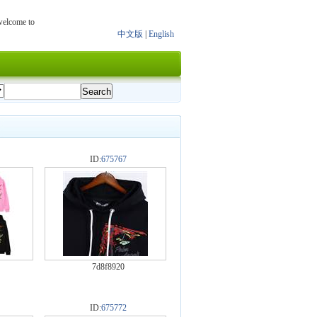
 welcome to
中文版
|
English
ID:
675767
7d8f8920
ID:
675772