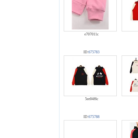
e707011c
ID:
675783
5ee04f6c
ID:
675788