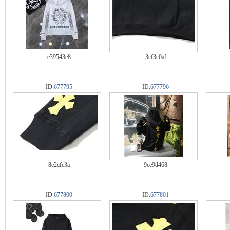
e39543e8
3cf3c0af
ID:
677795
ID:
677796
8e2cfc3a
9ce9d468
ID:
677800
ID:
677801