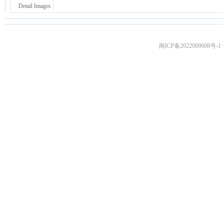
Detail Images
闽ICP备2022009608号-1