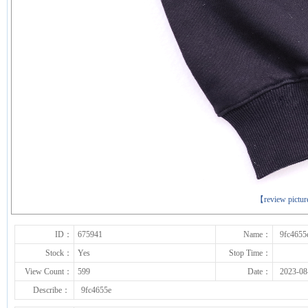
下一张
【review pictu
ID：
675941
Name：
9fc4655
Stock：
Yes
Stop Time：
View Count：
599
Date：
2023-08
Describe：
9fc4655e