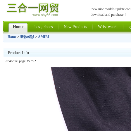
new nice models update const
download and purchase！
Home
bas，shoes
New Products
Wrist watch
g
Home
>
新款帽衫
>
AMIRI
Product Info
9fc4655e
page 35 / 92
上一张