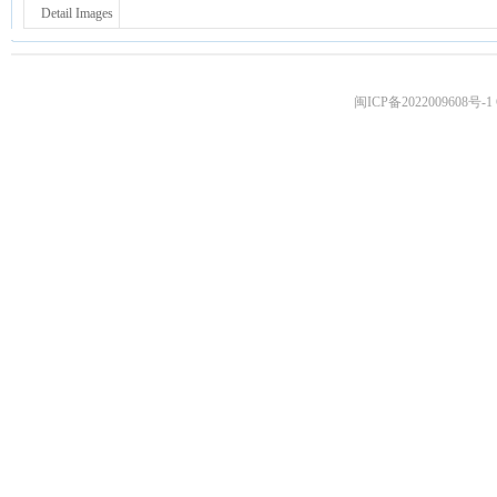
Detail Images
闽ICP备2022009608号-1