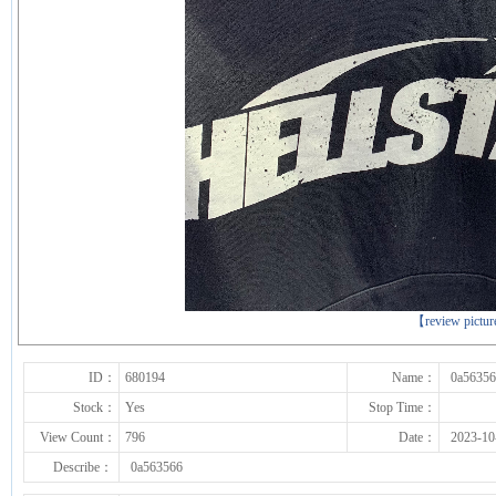
下一张
【review pictu
ID：
680194
Name：
0a5635
Stock：
Yes
Stop Time：
View Count：
796
Date：
2023-10
Describe：
0a563566