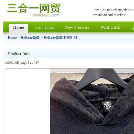
new nice models update const
download and purchase！
Home
bas，shoes
New Products
Wrist watch
g
Home
>
Hellstar新款
>
Hellstar新款卫衣S-XL
Product Info
0a563566
page 12 / 194
上一张