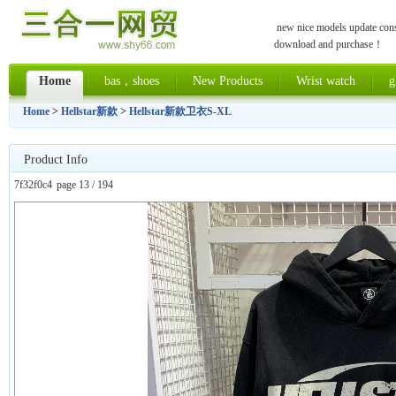
new nice models update const
download and purchase！
Home
bas，shoes
New Products
Wrist watch
g
Home
>
Hellstar新款
>
Hellstar新款卫衣S-XL
Product Info
7f32f0c4
page 13 / 194
上一张