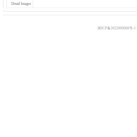
Detail Images
闽ICP备2022009608号-1