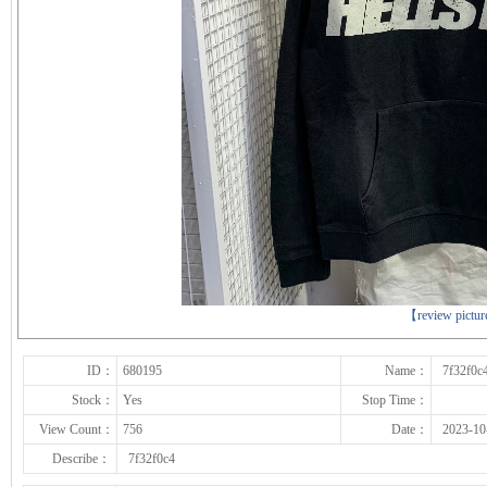
下一张
【review pictu
ID：
680195
Name：
7f32f0c
Stock：
Yes
Stop Time：
View Count：
756
Date：
2023-10
Describe：
7f32f0c4