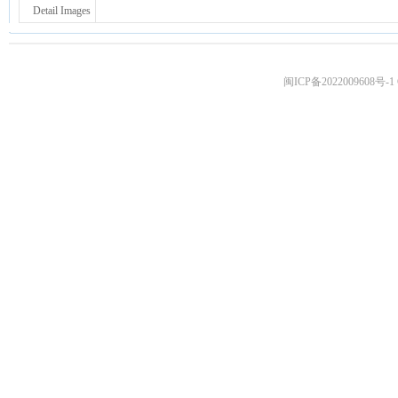
Detail Images
闽ICP备2022009608号-1