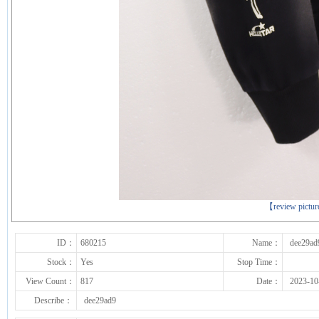
下一张
【review pictu
ID：
680215
Name：
dee29ad
Stock：
Yes
Stop Time：
View Count：
817
Date：
2023-10
Describe：
dee29ad9