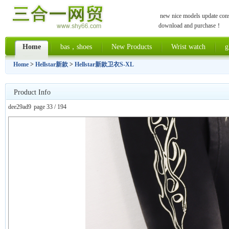
new nice models update const
download and purchase！
Home
bas，shoes
New Products
Wrist watch
g
Home
>
Hellstar新款
>
Hellstar新款卫衣S-XL
Product Info
dee29ad9
page 33 / 194
上一张